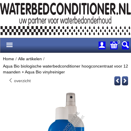
0
Home
/
Alle artikelen
/
Aqua Bio biologische waterbedconditioner hoogconcentraat voor 12
maanden + Aqua Bio vinylreiniger
overzicht